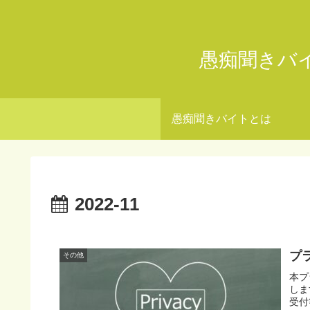
愚痴聞きバ
愚痴聞きバイトとは
2022-11
プ
その他
本プ
しま
受付